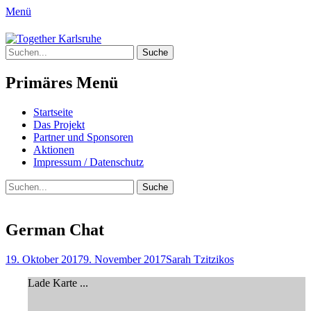
Menü
Together Karlsruhe
Suche
Integration von jungen Menschen mit
nach:
Fluchterfahrung und
Primäres Menü
Migrationshintergrund
Springe
Startseite
zum
Das Projekt
Inhalt
Partner und Sponsoren
Aktionen
Impressum / Datenschutz
Suchen
Suche
nach:
German Chat
Posted
Author
19. Oktober 2017
9. November 2017
Sarah Tzitzikos
on
Lade Karte ...