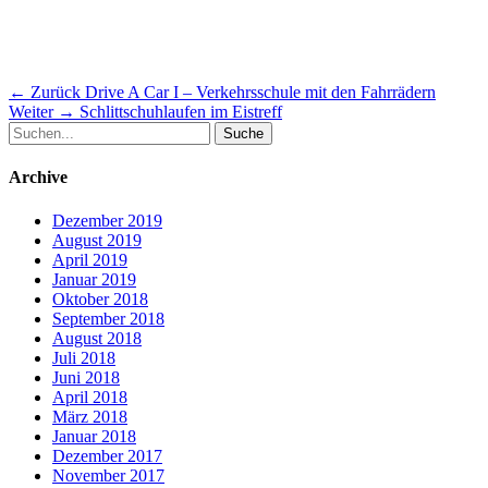
Beitragsnavigation
Vorheriger
← Zurück
Drive A Car I – Verkehrsschule mit den Fahrrädern
Nächster
Beitrag:
Weiter →
Schlittschuhlaufen im Eistreff
Suche
Beitrag:
nach:
Archive
Dezember 2019
August 2019
April 2019
Januar 2019
Oktober 2018
September 2018
August 2018
Juli 2018
Juni 2018
April 2018
März 2018
Januar 2018
Dezember 2017
November 2017