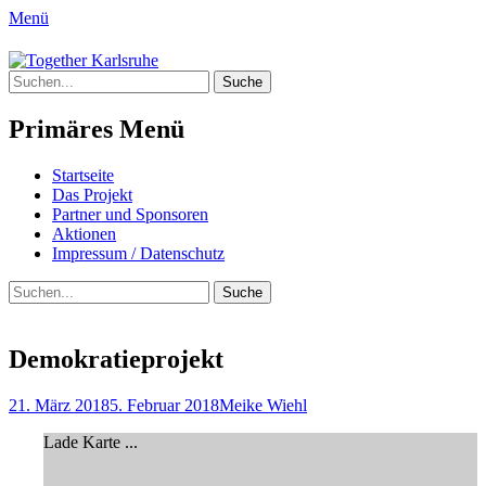
Menü
Together Karlsruhe
Suche
Integration von jungen Menschen mit
nach:
Fluchterfahrung und
Primäres Menü
Migrationshintergrund
Springe
Startseite
zum
Das Projekt
Inhalt
Partner und Sponsoren
Aktionen
Impressum / Datenschutz
Suchen
Suche
nach:
Demokratieprojekt
Posted
Author
21. März 2018
5. Februar 2018
Meike Wiehl
on
Lade Karte ...