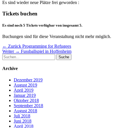
Es sind wieder neue Plätze frei geworden :
Tickets buchen
Es sind noch 5 Tickets verfügbar von insgesamt 5.
Buchungen sind für diese Veranstaltung nicht mehr möglich.
Beitragsnavigation
Vorheriger
← Zurück
Programming for Refugees
Nächster
Beitrag:
Weiter →
Fussballspiel in Hoffenheim
Suche
Beitrag:
nach:
Archive
Dezember 2019
August 2019
April 2019
Januar 2019
Oktober 2018
September 2018
August 2018
Juli 2018
Juni 2018
April 2018