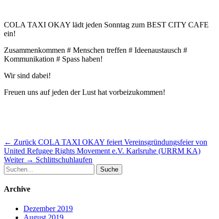
COLA TAXI OKAY lädt jeden Sonntag zum BEST CITY CAFE
ein!
Zusammenkommen # Menschen treffen # Ideenaustausch #
Kommunikation # Spass haben!
Wir sind dabei!
Freuen uns auf jeden der Lust hat vorbeizukommen!
Beitragsnavigation
Vorheriger
← Zurück
COLA TAXI OKAY feiert Vereinsgründungsfeier von
Beitrag:
United Refugee Rights Movement e.V. Karlsruhe (URRM KA)
Nächster
Weiter →
Schlittschuhlaufen
Suche
Beitrag:
nach:
Archive
Dezember 2019
August 2019