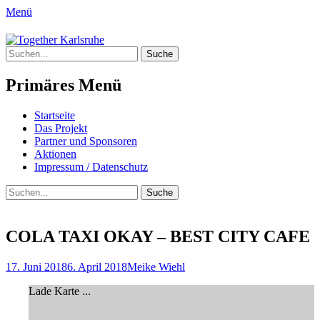
Menü
Together Karlsruhe
Suche
Integration von jungen Menschen mit
nach:
Fluchterfahrung und
Primäres Menü
Migrationshintergrund
Springe
Startseite
zum
Das Projekt
Inhalt
Partner und Sponsoren
Aktionen
Impressum / Datenschutz
Suchen
Suche
nach:
COLA TAXI OKAY – BEST CITY CAFE
Posted
Author
17. Juni 2018
6. April 2018
Meike Wiehl
on
Lade Karte ...