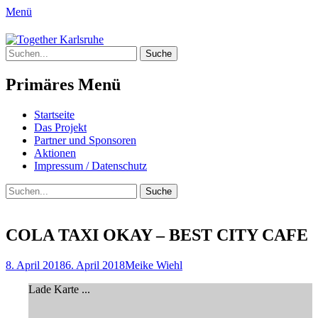
Menü
Together Karlsruhe
Suche
Integration von jungen Menschen mit
nach:
Fluchterfahrung und
Primäres Menü
Migrationshintergrund
Springe
Startseite
zum
Das Projekt
Inhalt
Partner und Sponsoren
Aktionen
Impressum / Datenschutz
Suchen
Suche
nach:
COLA TAXI OKAY – BEST CITY CAFE
Posted
Author
8. April 2018
6. April 2018
Meike Wiehl
on
Lade Karte ...