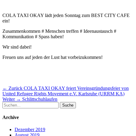
COLA TAXI OKAY lädt jeden Sonntag zum BEST CITY CAFE
ein!
Zusammenkommen # Menschen treffen # Ideenaustausch #
Kommunikation # Spass haben!
Wir sind dabei!
Freuen uns auf jeden der Lust hat vorbeizukommen!
Beitragsnavigation
Vorheriger
← Zurück
COLA TAXI OKAY feiert Vereinsgründungsfeier von
Beitrag:
United Refugee Rights Movement e.V. Karlsruhe (URRM KA)
Nächster
Weiter →
Schlittschuhlaufen
Suche
Beitrag:
nach:
Archive
Dezember 2019
August 2019