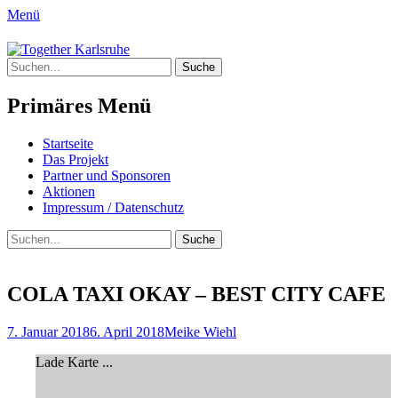
Menü
Together Karlsruhe
Suche
Integration von jungen Menschen mit
nach:
Fluchterfahrung und
Primäres Menü
Migrationshintergrund
Springe
Startseite
zum
Das Projekt
Inhalt
Partner und Sponsoren
Aktionen
Impressum / Datenschutz
Suchen
Suche
nach:
COLA TAXI OKAY – BEST CITY CAFE
Posted
Author
7. Januar 2018
6. April 2018
Meike Wiehl
on
Lade Karte ...