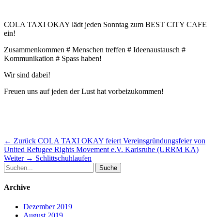
COLA TAXI OKAY lädt jeden Sonntag zum BEST CITY CAFE
ein!
Zusammenkommen # Menschen treffen # Ideenaustausch #
Kommunikation # Spass haben!
Wir sind dabei!
Freuen uns auf jeden der Lust hat vorbeizukommen!
Beitragsnavigation
Vorheriger
← Zurück
COLA TAXI OKAY feiert Vereinsgründungsfeier von
Beitrag:
United Refugee Rights Movement e.V. Karlsruhe (URRM KA)
Nächster
Weiter →
Schlittschuhlaufen
Suche
Beitrag:
nach:
Archive
Dezember 2019
August 2019