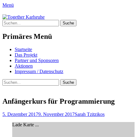
Menü
Together Karlsruhe
Suche
Integration von jungen Menschen mit
nach:
Fluchterfahrung und
Primäres Menü
Migrationshintergrund
Springe
Startseite
zum
Das Projekt
Inhalt
Partner und Sponsoren
Aktionen
Impressum / Datenschutz
Suchen
Suche
nach:
Anfängerkurs für Programmierung
Posted
Author
5. Dezember 2017
9. November 2017
Sarah Tzitzikos
on
Lade Karte ...