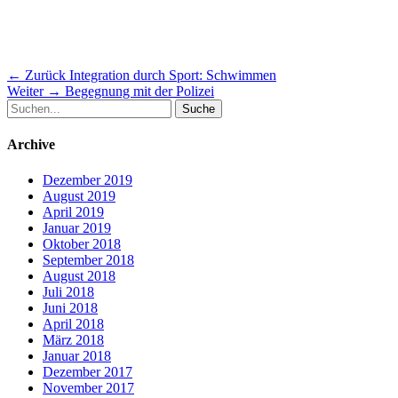
Beitragsnavigation
Vorheriger
← Zurück
Integration durch Sport: Schwimmen
Nächster
Beitrag:
Weiter →
Begegnung mit der Polizei
Suche
Beitrag:
nach:
Archive
Dezember 2019
August 2019
April 2019
Januar 2019
Oktober 2018
September 2018
August 2018
Juli 2018
Juni 2018
April 2018
März 2018
Januar 2018
Dezember 2017
November 2017