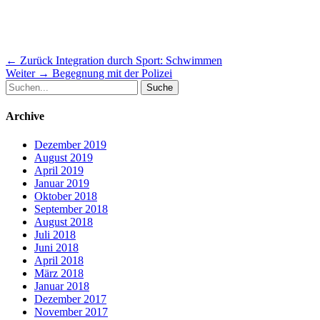
Beitragsnavigation
Vorheriger
← Zurück
Integration durch Sport: Schwimmen
Nächster
Beitrag:
Weiter →
Begegnung mit der Polizei
Suche
Beitrag:
nach:
Archive
Dezember 2019
August 2019
April 2019
Januar 2019
Oktober 2018
September 2018
August 2018
Juli 2018
Juni 2018
April 2018
März 2018
Januar 2018
Dezember 2017
November 2017