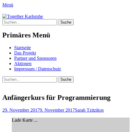
Menü
Together Karlsruhe
Suche
Integration von jungen Menschen mit
nach:
Fluchterfahrung und
Primäres Menü
Migrationshintergrund
Springe
Startseite
zum
Das Projekt
Inhalt
Partner und Sponsoren
Aktionen
Impressum / Datenschutz
Suchen
Suche
nach:
Anfängerkurs für Programmierung
Posted
Author
29. November 2017
9. November 2017
Sarah Tzitzikos
on
Lade Karte ...