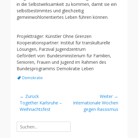
in die Selbstwirksamkeit zu kommen, damit sie ein
selbstbestimmtes und gleichzeitig
gemeinwohlorientiertes Leben führen können.
Projektträger: Künstler Ohne Grenzen
Kooperationspartner: Institut für transkulturelle
Lösungen, Parzival Jugendzentrum
Gefördert von: Bundesministerium für Familien,
Senioren, Frauen und Jugend im Rahmen des
Bundesprogramms Demokratie Leben
Schlagworte
Demokratie
Beitragsnavigation
← Zurück
Weiter →
Vorheriger
Nächster
Together Karlsruhe –
Internationale Wochen
Beitrag:
Beitrag:
Weihnachtsfest
gegen Rassismus
Suche
nach: