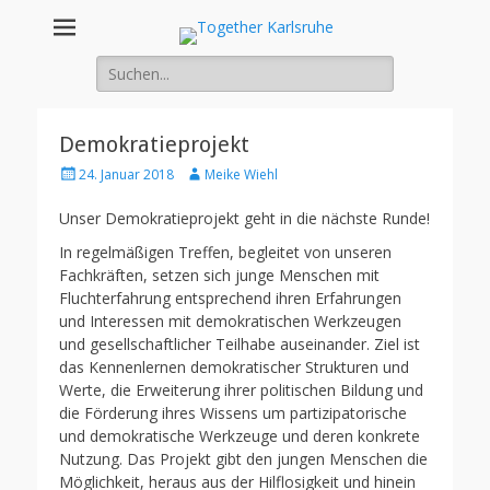
Together
Integration von jungen Menschen mit Fluchterfahrung und
Migrationshintergrund
Suche
Karlsruhe
nach:
Demokratieprojekt
Posted
Author
24. Januar 2018
Meike Wiehl
on
Unser Demokratieprojekt geht in die nächste Runde!
In regelmäßigen Treffen, begleitet von unseren
Fachkräften, setzen sich junge Menschen mit
Fluchterfahrung entsprechend ihren Erfahrungen
und Interessen mit demokratischen Werkzeugen
und gesellschaftlicher Teilhabe auseinander. Ziel ist
das Kennenlernen demokratischer Strukturen und
Werte, die Erweiterung ihrer politischen Bildung und
die Förderung ihres Wissens um partizipatorische
und demokratische Werkzeuge und deren konkrete
Nutzung. Das Projekt gibt den jungen Menschen die
Möglichkeit, heraus aus der Hilflosigkeit und hinein