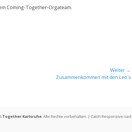
erem Coming-Together-Orgateam.
Weiter →
Nächster
Zusammenkommen mit den Leo´s
Beitrag:
26
Together Karlsruhe
. Alle Rechte vorbehalten. | Catch Responsive nac