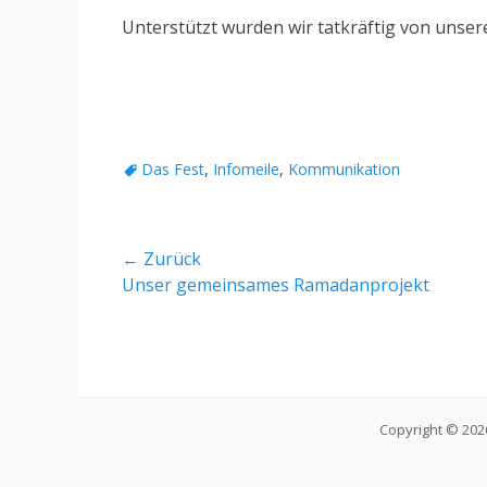
Unterstützt wurden wir tatkräftig von uns
Schlagworte
Das Fest
,
Infomeile
,
Kommunikation
Beitragsnavigation
← Zurück
Vorheriger
Unser gemeinsames Ramadanprojekt
Beitrag:
Copyright © 20