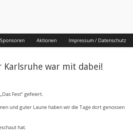
he
g und Migrationshintergrund
 Sponsoren
Aktionen
Impressum / Datenschutz
 Karlsruhe war mit dabei!
„Das Fest“ gefeiert.
ionen und guter Laune haben wir die Tage dort genossen
eschaut hat.