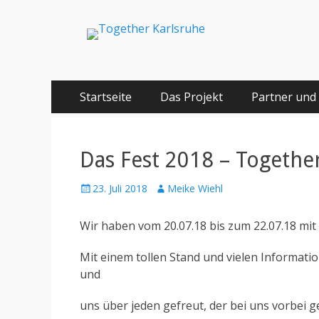
Together Karlsru
Integration von jungen Menschen mit Fluchterfahrun
Springe
Primäres Menü
Startseite
Das Projekt
Partner und
zum
Inhalt
Das Fest 2018 – Together
Posted
Author
23. Juli 2018
Meike Wiehl
on
Wir haben vom 20.07.18 bis zum 22.07.18 mit 
Mit einem tollen Stand und vielen Informat
und
uns über jeden gefreut, der bei uns vorbei g