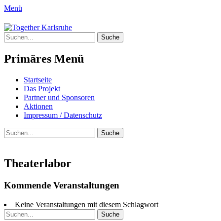
Menü
Together Karlsruhe
Suche
Integration von jungen Menschen mit
nach:
Fluchterfahrung und
Primäres Menü
Migrationshintergrund
Springe
Startseite
zum
Das Projekt
Inhalt
Partner und Sponsoren
Aktionen
Impressum / Datenschutz
Suchen
Suche
nach:
Theaterlabor
Kommende Veranstaltungen
Keine Veranstaltungen mit diesem Schlagwort
Suche