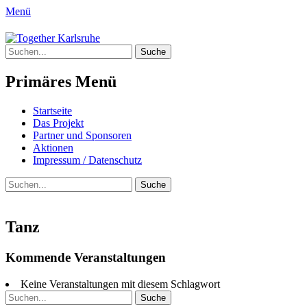
Menü
Together Karlsruhe
Suche
Integration von jungen Menschen mit Flu
nach:
Primäres Menü
Springe
Startseite
zum
Das Projekt
Inhalt
Partner und Sponsoren
Aktionen
Impressum / Datenschutz
Suchen
Suche
nach:
Tanz
Kommende Veranstaltungen
Keine Veranstaltungen mit diesem Schlagwort
Suche