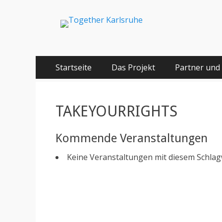
Together Karlsru
Integration von jungen Menschen mit Fluchterfahrun
Springe
Primäres Menü
Startseite
Das Projekt
Partner und
zum
Inhalt
TAKEYOURRIGHTS
Kommende Veranstaltungen
Keine Veranstaltungen mit diesem Schla