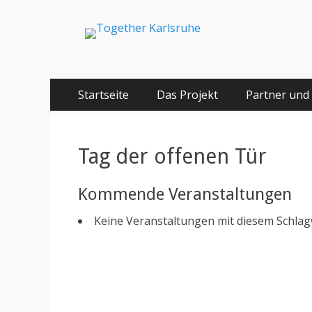
Together Karlsru
Integration von jungen Menschen mit Fluchterfahrun
Springe
Primäres Menü
Startseite
Das Projekt
Partner und
zum
Inhalt
Tag der offenen Tür
Kommende Veranstaltungen
Keine Veranstaltungen mit diesem Schla