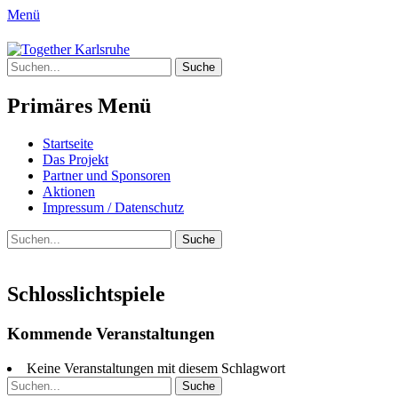
Menü
Together Karlsruhe
Suche
Integration von jungen Menschen mit Flu
nach:
Primäres Menü
Springe
Startseite
zum
Das Projekt
Inhalt
Partner und Sponsoren
Aktionen
Impressum / Datenschutz
Suchen
Suche
nach:
Schlosslichtspiele
Kommende Veranstaltungen
Keine Veranstaltungen mit diesem Schlagwort
Suche