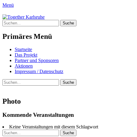
Menü
Together Karlsruhe
Suche
Integration von jungen Menschen mit
nach:
Fluchterfahrung und
Primäres Menü
Migrationshintergrund
Springe
Startseite
zum
Das Projekt
Inhalt
Partner und Sponsoren
Aktionen
Impressum / Datenschutz
Suchen
Suche
nach:
Photo
Kommende Veranstaltungen
Keine Veranstaltungen mit diesem Schlagwort
Suche