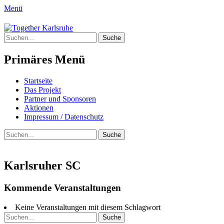
Menü
Together Karlsruhe
Suche
Integration von jungen Menschen mit Flu
nach:
Primäres Menü
Springe
Startseite
zum
Das Projekt
Inhalt
Partner und Sponsoren
Aktionen
Impressum / Datenschutz
Suchen
Suche
nach:
Karlsruher SC
Kommende Veranstaltungen
Keine Veranstaltungen mit diesem Schlagwort
Suche