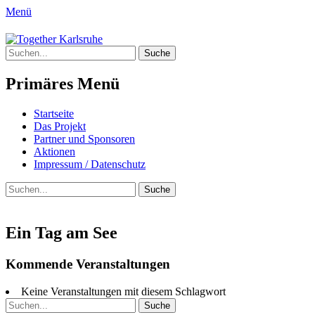
Menü
Together Karlsruhe
Suche
Integration von jungen Menschen mit
nach:
Fluchterfahrung und
Primäres Menü
Migrationshintergrund
Springe
Startseite
zum
Das Projekt
Inhalt
Partner und Sponsoren
Aktionen
Impressum / Datenschutz
Suchen
Suche
nach:
Ein Tag am See
Kommende Veranstaltungen
Keine Veranstaltungen mit diesem Schlagwort
Suche