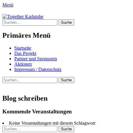
Menü
Together Karlsruhe
Suche
Integration von jungen Menschen mit
nach:
Fluchterfahrung und
Primäres Menü
Migrationshintergrund
Springe
Startseite
zum
Das Projekt
Inhalt
Partner und Sponsoren
Aktionen
Impressum / Datenschutz
Suchen
Suche
nach:
Blog schreiben
Kommende Veranstaltungen
Keine Veranstaltungen mit diesem Schlagwort
Suche