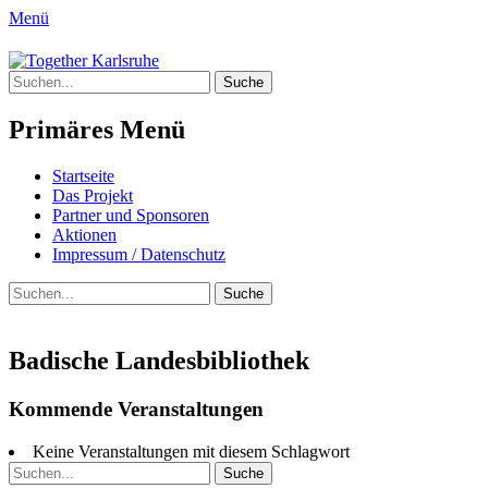
Menü
Together Karlsruhe
Suche
Integration von jungen Menschen mit Flu
nach:
Primäres Menü
Springe
Startseite
zum
Das Projekt
Inhalt
Partner und Sponsoren
Aktionen
Impressum / Datenschutz
Suchen
Suche
nach:
Badische Landesbibliothek
Kommende Veranstaltungen
Keine Veranstaltungen mit diesem Schlagwort
Suche