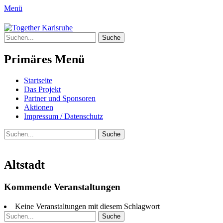
Menü
Together Karlsruhe
Suche
Integration von jungen Menschen mit Flu
nach:
Primäres Menü
Springe
Startseite
zum
Das Projekt
Inhalt
Partner und Sponsoren
Aktionen
Impressum / Datenschutz
Suchen
Suche
nach:
Altstadt
Kommende Veranstaltungen
Keine Veranstaltungen mit diesem Schlagwort
Suche